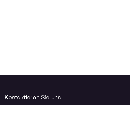
Kontaktieren Sie uns
BuchKunst Usedom Edition GmbH
Am Bahnhof 1
17424 Seebad Heringsdorf