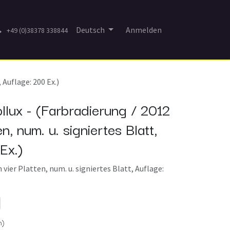
Deutsch
Anmelden
+49 (0)38378 338844
 Auflage: 200 Ex.)
llux - (Farbradierung / 2012
n, num. u. signiertes Blatt,
Ex.)
 vier Platten, num. u. signiertes Blatt, Auflage:
n)