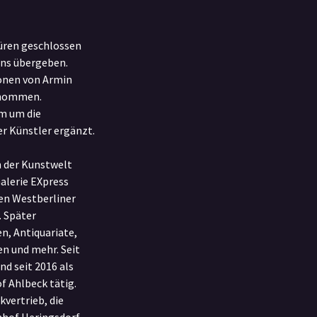
üren geschlossen
uns übergeben.
ionen von Armin
rnommen.
m um die
r Künstler ergänzt.
n der Kunstwelt
Galerie EXpress
en Westberliner
 Später
n, Antiquariate,
n und mehr. Seit
nd seit 2016 als
Ahlbeck tätig.
kvertrieb, die