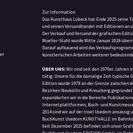
Zur Information
Das Kunsthaus Lübeck hat Ende 2025 seine T
und seinen Versandhandel mit Editionen an 
Der Verkauf und Versand der grafischen Edit
Mueller-Stahl wurde Mitte Januar 2026 übe
Darauf aufbauend wird das Verkaufsprogram
er
künstlerischen Arbeiten weiterer bedeutende
ÜBER UNS:
Wir sind seit den 1970er Jahren i
tätig. Unsere für die damalige Zeit typische 
Edition wurde 1979 an der Grenze zwischen d
Bezirken Neukölln und Kreuzberg gegründet.
expandierten wir in die Bereiche Publikatione
Internetplattformen, Buch- und Kunstmesse
2014 sind wir auf der Insel Usedom ansässig u
BuchKunst Usedom KUNSTHALLE im Bahnhof 
Seit Dezember 2025 befindet sich unser Grafi