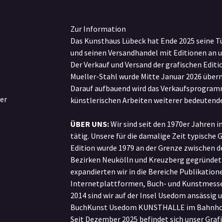
Zur Information
Das Kunsthaus Lübeck hat Ende 2025 seine T
und seinen Versandhandel mit Editionen an 
Der Verkauf und Versand der grafischen Edit
Mueller-Stahl wurde Mitte Januar 2026 übe
Darauf aufbauend wird das Verkaufsprogram
er
künstlerischen Arbeiten weiterer bedeutende
ÜBER UNS:
Wir sind seit den 1970er Jahren i
tätig. Unsere für die damalige Zeit typische 
Edition wurde 1979 an der Grenze zwischen d
Bezirken Neukölln und Kreuzberg gegründet.
expandierten wir in die Bereiche Publikatione
Internetplattformen, Buch- und Kunstmesse
2014 sind wir auf der Insel Usedom ansässig u
BuchKunst Usedom KUNSTHALLE im Bahnhof 
Seit Dezember 2025 befindet sich unser Grafi