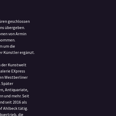
üren geschlossen
uns übergeben.
ionen von Armin
rnommen.
m um die
r Künstler ergänzt.
n der Kunstwelt
Galerie EXpress
en Westberliner
 Später
n, Antiquariate,
n und mehr. Seit
nd seit 2016 als
Ahlbeck tätig.
kvertrieb, die