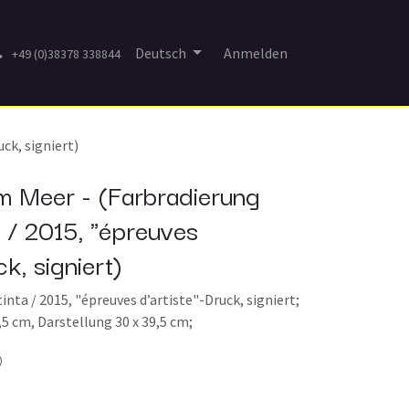
Deutsch
Anmelden
+49 (0)38378 338844
ck, signiert)
m Meer - (Farbradierung
 / 2015, "épreuves
ck, signiert)
nta / 2015, "épreuves d’artiste"-Druck, signiert;
,5 cm, Darstellung 30 x 39,5 cm;
)