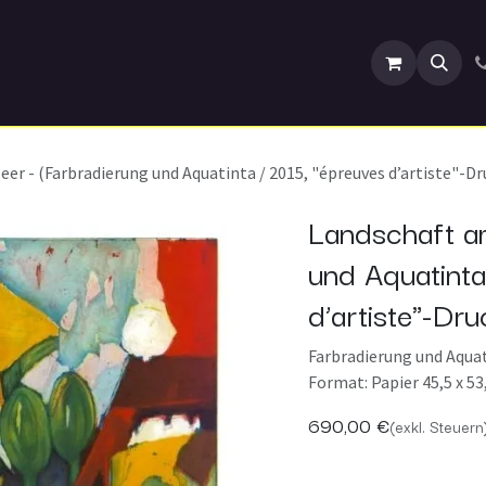
ranstaltungen
er - (Farbradierung und Aquatinta / 2015, "épreuves d’artiste"-Dru
Landschaft a
und Aquatinta
d’artiste"-Dru
Farbradierung und Aquati
Format: Papier 45,5 x 53
690,00
€
(exkl. Steuern