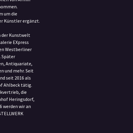
rnommen.
m um die
r Künstler ergänzt.
n der Kunstwelt
Galerie EXpress
en Westberliner
 Später
n, Antiquariate,
n und mehr. Seit
nd seit 2016 als
Ahlbeck tätig.
kvertrieb, die
of Heringsdorf,
6 werden wir an
b STELLWERK