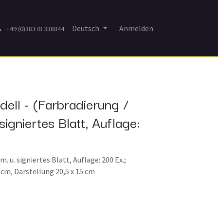
Deutsch
Anmelden
+49 (0)38378 338844
ell - (Farbradierung /
signiertes Blatt, Auflage:
. u. signiertes Blatt, Auflage: 200 Ex.;
 cm, Darstellung 20,5 x 15 cm
)