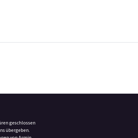
üren geschlossen
uns übergeben.
ionen von Armin