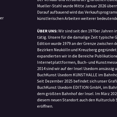
Mueller-Stahl wurde Mitte Januar 2026 übe
Darauf aufbauend wird das Verkaufsprogram
er
künstlerischen Arbeiten weiterer bedeutende
ÜBER UNS:
Wir sind seit den 1970er Jahren i
tätig. Unsere für die damalige Zeit typische 
Edition wurde 1979 an der Grenze zwischen d
Bezirken Neukölln und Kreuzberg gegründet.
expandierten wir in die Bereiche Publikatione
Internetplattformen, Buch- und Kunstmesse
2014 sind wir auf der Insel Usedom ansässig u
BuchKunst Usedom KUNSTHALLE im Bahnhof 
Seit Dezember 2025 befindet sich unser Grafi
BuchKunst Usedom EDITION GmbH, im Bahnh
dem größten Bahnhof der Insel. Im März 202
diesem neuen Standort auch den Kulturclu
eröffnen.