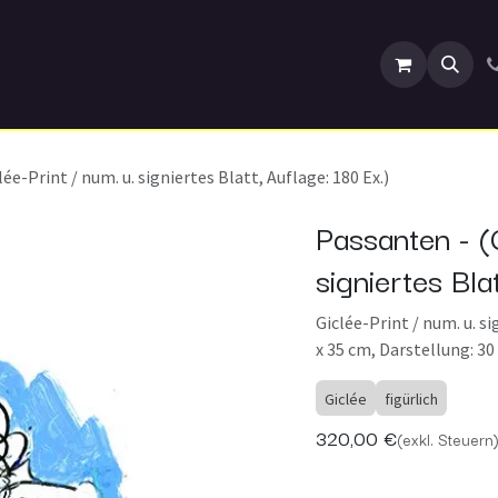
ranstaltungen
ée-Print / num. u. signiertes Blatt, Auflage: 180 Ex.)
Passanten - (G
signiertes Bla
Giclée-Print / num. u. s
x 35 cm, Darstellung: 30
Giclée
figürlich
320,00
€
(exkl. Steuern