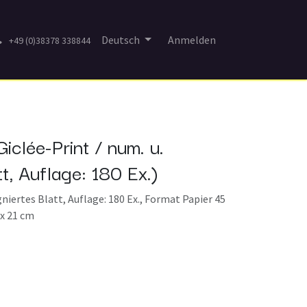
Deutsch
Anmelden
+49 (0)38378 338844
iclée-Print / num. u.
tt, Auflage: 180 Ex.)
igniertes Blatt, Auflage: 180 Ex., Format Papier 45
 x 21 cm
)