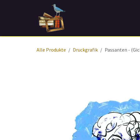
Zum Inhalt springen
Home
Shop
Kontakt
Ve
Alle Produkte
Druckgrafik
Passanten - (Gicl