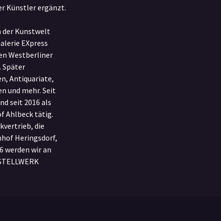
r Künstler ergänzt.
n der Kunstwelt
Galerie EXpress
en Westberliner
 Später
n, Antiquariate,
n und mehr. Seit
nd seit 2016 als
Ahlbeck tätig.
kvertrieb, die
of Heringsdorf,
6 werden wir an
b STELLWERK