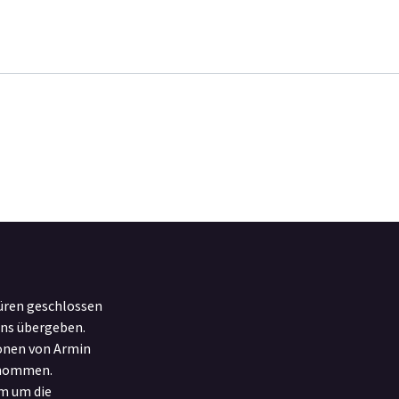
üren geschlossen
uns übergeben.
ionen von Armin
rnommen.
m um die