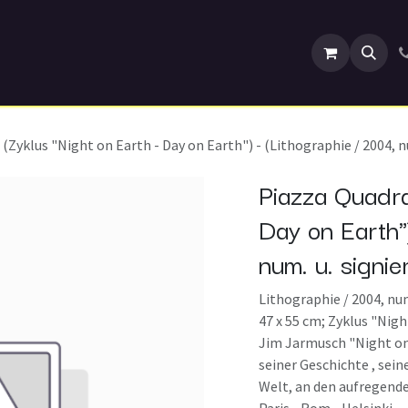
ranstaltungen
(Zyklus "Night on Earth - Day on Earth") - (Lithographie / 2004, num
Piazza Quadra
Day on Earth"
num. u. signie
Lithographie / 2004, num
47 x 55 cm; Zyklus "Nig
Jim Jarmusch "Night on 
seiner Geschichte , sein
Welt, an den aufregend