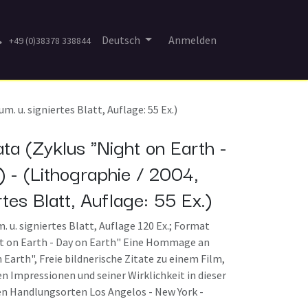
Deutsch
Anmelden
+49 (0)38378 338844
. u. signiertes Blatt, Auflage: 55 Ex.)
ta (Zyklus "Night on Earth -
) - (Lithographie / 2004,
rtes Blatt, Auflage: 55 Ex.)
. u. signiertes Blatt, Auflage 120 Ex.; Format
ht on Earth - Day on Earth" Eine Hommage an
Earth", Freie bildnerische Zitate zu einem Film,
en Impressionen und seiner Wirklichkeit in dieser
en Handlungsorten Los Angelos - New York -