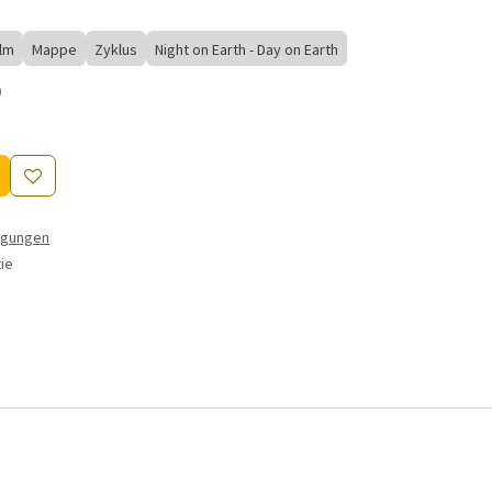
ilm
Mappe
Zyklus
Night on Earth - Day on Earth
)
ngungen
ie