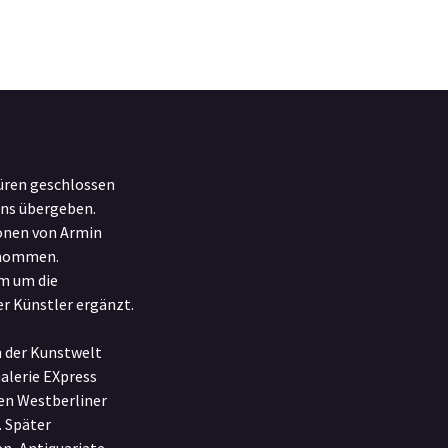
üren geschlossen
uns übergeben.
ionen von Armin
rnommen.
m um die
r Künstler ergänzt.
n der Kunstwelt
Galerie EXpress
en Westberliner
 Später